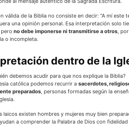
nde al mensaje auténtico de la Sagrada Escritura.
n válida de la Biblia no consiste en decir: “A mí este 
fuera una opinión personal. Esa interpretación solo ti
, pero
no debe imponerse ni transmitirse a otros
, po
da o incompleta.
rpretación dentro de la Igl
ién debemos acudir para que nos explique la Biblia?
lesia católica podemos recurrir a
sacerdotes, religios
mente preparados
, personas formadas según la enseñ
glesia.
os laicos existen hombres y mujeres muy bien prepar
ayudan a comprender la Palabra de Dios con fidelidad