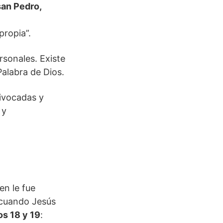
san Pedro,
propia”.
rsonales. Existe
Palabra de Dios.
uivocadas y
 y
en le fue
o cuando Jesús
os 18 y 19
: