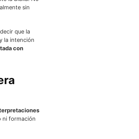
ralmente sin
decir que la
 la intención
etada con
era
nterpretaciones
o ni formación