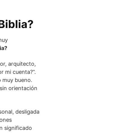
Biblia?
muy
ia?
or, arquitecto,
r mi cuenta?”.
go muy bueno.
 sin orientación
sonal, desligada
iones
n significado