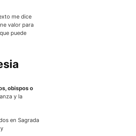
texto me dice
ene valor para
rque puede
esia
os, obispos o
anza y la
ados en Sagrada
 y