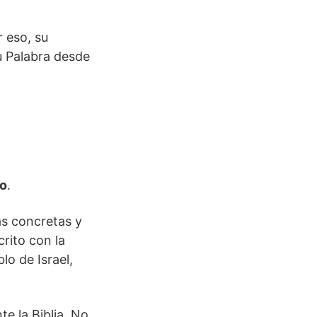
or eso, su
su Palabra desde
no
.
s concretas y
rito con la
lo de Israel,
e la Biblia. No